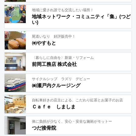
地域に愛され誰でも交流したい場所！
地域ネットワーク・コミュニティ「集」(つど
い)
尾道いなり 好評販売中！
㈲やすもと
〈暮らしに自由を〉新築・リフォーム
前岡工務店 株式会社
サイクルシップ ラズリ デビュー
㈱瀬戸内クルージング
自転車好きの店主による、こだわり紅茶とお菓子のお店
Ｃａｆｅ しましま
体に負担が少なく、安心・安全な施術がモットー
つだ接骨院