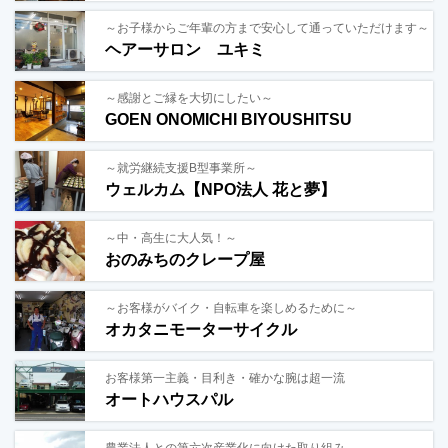
～お子様からご年輩の方まで安心して通っていただけます～
ヘアーサロン ユキミ
～感謝とご縁を大切にしたい～
GOEN ONOMICHI BIYOUSHITSU
～就労継続支援B型事業所～
ウェルカム【NPO法人 花と夢】
～中・高生に大人気！～
おのみちのクレープ屋
～お客様がバイク・自転車を楽しめるために～
オカタニモーターサイクル
お客様第一主義・目利き・確かな腕は超一流
オートハウスパル
農業法人との第六次産業化に向けた取り組み