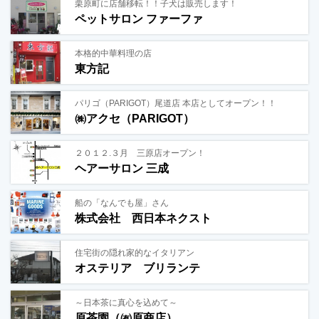
栗原町に店舗移転！！子犬は販売します！
ペットサロン ファーファ
本格的中華料理の店
東方記
パリゴ（PARIGOT）尾道店 本店としてオープン！！
㈱アクセ（PARIGOT）
２０１２.３月 三原店オープン！
ヘアーサロン 三成
船の「なんでも屋」さん
株式会社 西日本ネクスト
住宅街の隠れ家的なイタリアン
オステリア ブリランテ
～日本茶に真心を込めて～
原茶園（㈲原商店）