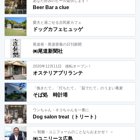
あなた好みのビール提供します！
Beer Bar a clue
愛犬と過ごせる古民家カフェ
ドッグカフェヒュッゲ
尾道発・尾道密着の日刊新聞
㈱尾道新聞社
2020年12月11日 移転オープン！
オステリアブリランテ
「挽きたて」「打ちたて」「茹でたて」のうまい蕎麦
そば処 時計塔
ワンちゃん・ネコちゃんを一番に
Dog salon treat（トリート）
～ 制服・ユニフォームのことならおまかせ！ ～
㈲ユニリース広島