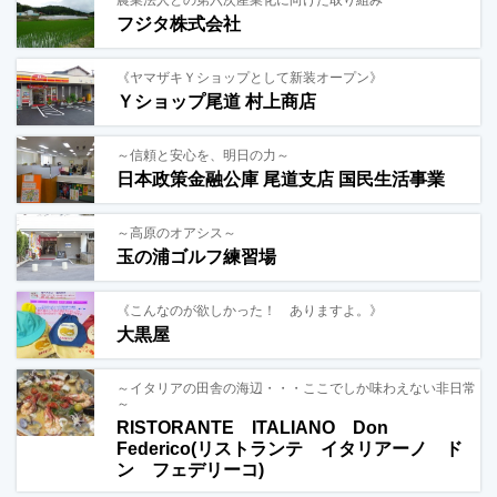
フジタ株式会社
《ヤマザキＹショップとして新装オープン》
Ｙショップ尾道 村上商店
～信頼と安心を、明日の力～
日本政策金融公庫 尾道支店 国民生活事業
～高原のオアシス～
玉の浦ゴルフ練習場
《こんなのが欲しかった！ ありますよ。》
大黒屋
～イタリアの田舎の海辺・・・ここでしか味わえない非日常
～
RISTORANTE ITALIANO Don
Federico(リストランテ イタリアーノ ド
ン フェデリーコ)