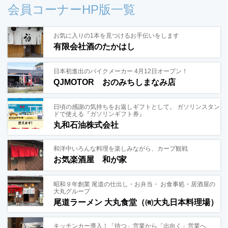
会員コーナーHP版一覧
お気に入りの1本を見つけるお手伝いをします
有限会社酒のたかはし
日本初進出のバイクメーカー 4月12日オープン！
QJMOTOR おのみちしまなみ店
日頃の感謝の気持ちをお返しギフトとして。 ガソリンスタン
ドで使える『ガソリンギフト券』
丸和石油株式会社
和洋中いろんな料理を楽しみながら、カープ観戦
お気楽酒屋 和が家
昭和９年創業 尾道の仕出し・お弁当・ お食事処・居酒屋の
大丸グループ
尾道ラーメン 大丸食堂（㈲大丸日本料理場）
キッチンカー導入！「待つ」営業から「出向く」営業へ