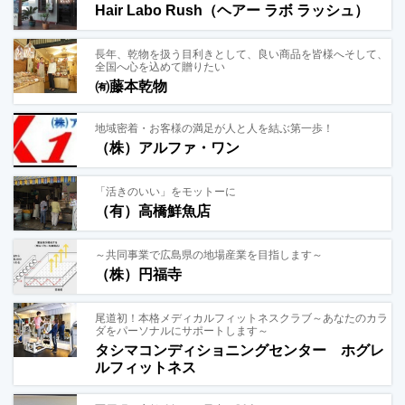
Hair Labo Rush（ヘアー ラボ ラッシュ）
長年、乾物を扱う目利きとして、良い商品を皆様へそして、
全国へ心を込めて贈りたい
㈲藤本乾物
地域密着・お客様の満足が人と人を結ぶ第一歩！
（株）アルファ・ワン
「活きのいい」をモットーに
（有）高橋鮮魚店
～共同事業で広島県の地場産業を目指します～
（株）円福寺
尾道初！本格メディカルフィットネスクラブ～あなたのカラ
ダをパーソナルにサポートします～
タシマコンディショニングセンター ホグレ
ルフィットネス