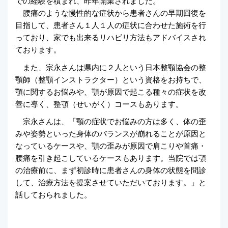
での経験を積まれ、昨年開業されました。
腰痛のような慢性的な症状から患者さんの早期回復を
目指して、患者さん１人１人の症状に合わせた施術を行
っており、家でも出来るリハビリ方法もアドバイスされ
ております。
また、宗永さんは県内に２人という日本整顎協会の整
顎師（整顎インストラクター）という資格をお持ちで、
顎に関するお悩みや、顎が原因で起こる種々の症状を改
善に導く、整顎（せいがく）コースもあります。
宗永さんは、「顎の症状でお悩みの方は多く、体の歪
みや姿勢といった身体のバランスが崩れることが原因と
なっているケースや、顎の歪みが原因で肩こりや首痛・
腰痛を引き起こしているケースもあります。当院では顎
の治療前に、まず初診時に患者さんの身体の状態を問診
して、治療方法を提案させていただいております。」と
話しておられました。