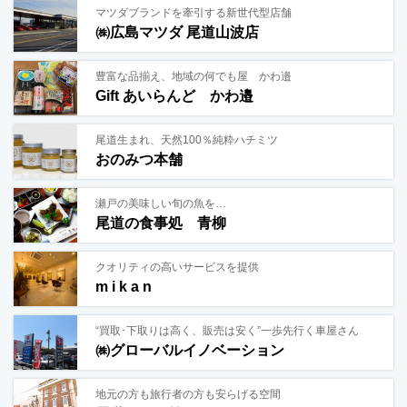
マツダブランドを牽引する新世代型店舗
㈱広島マツダ 尾道山波店
豊富な品揃え、地域の何でも屋 かわ邉
Gift あいらんど かわ邉
尾道生まれ、天然100％純粋ハチミツ
おのみつ本舗
瀬戸の美味しい旬の魚を…
尾道の食事処 青柳
クオリティの高いサービスを提供
m i k a n
“買取･下取りは高く、販売は安く”一歩先行く車屋さん
㈱グローバルイノベーション
地元の方も旅行者の方も安らげる空間