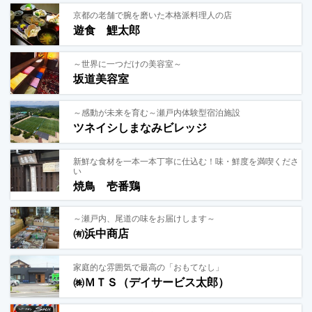
京都の老舗で腕を磨いた本格派料理人の店
遊食 鯉太郎
～世界に一つだけの美容室～
坂道美容室
～感動が未来を育む～瀬戸内体験型宿泊施設
ツネイシしまなみビレッジ
新鮮な食材を一本一本丁寧に仕込む！味・鮮度を満喫くださ
い
焼鳥 壱番鶏
～瀬戸内、尾道の味をお届けします～
㈲浜中商店
家庭的な雰囲気で最高の「おもてなし」
㈱ＭＴＳ（デイサービス太郎）