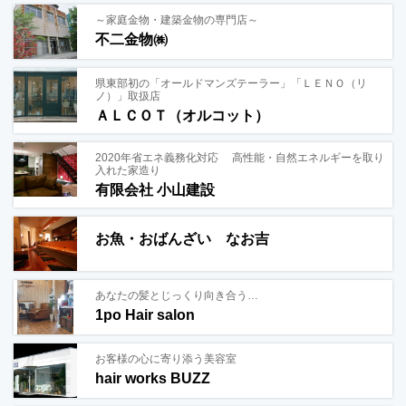
～家庭金物・建築金物の専門店～
不二金物㈱
県東部初の「オールドマンズテーラー」「ＬＥＮＯ（リ
ノ）」取扱店
ＡＬＣＯＴ（オルコット）
2020年省エネ義務化対応 高性能・自然エネルギーを取り
入れた家造り
有限会社 小山建設
お魚・おばんざい なお吉
あなたの髪とじっくり向き合う…
1po Hair salon
お客様の心に寄り添う美容室
hair works BUZZ