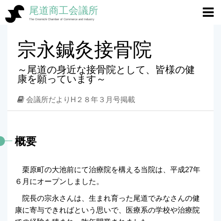
尾道商工会議所
ホーム
>
会員コーナーＨＰ版
>
宗永鍼灸接骨院
The Onomichi Chamber of Commerce and Industry
宗永鍼灸接骨院
～尾道の身近な接骨院として、皆様の健
康を願っています～
会議所だよりH２８年３月号掲載
概要
栗原町の大池前にて治療院を構える当院は、平成27年
６月にオープンしました。
院長の宗永さんは、生まれ育った尾道でみなさんの健
康に寄与できればという思いで、医療系の学校や治療院