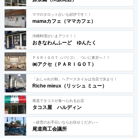
ママのタロット占いも好評です！！
mamaカフェ（ママカフェ）
沖縄料理がいまアツイ！！
おきなわんふーど ゆんたく
ＰＡＲＩＧＯＴ（パリゴ）、ついに東京へ！！
㈱アクセ（ＰＡＲＩＧＯＴ）
「おしゃれの秋」ヘアースタイルは当店で決まり！
Riche mieux（リッシュ ミュー）
尾道でタコスが食べられるお店
タコス屋 ハルディン
～経営のお手伝いならお任せください～
尾道商工会議所