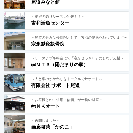
尾道みなと館
～絶好の釣りシーズン到来！！～
吉和活魚センター
～尾道の身近な接骨院として、皆様の健康を願っています～
宗永鍼灸接骨院
～リーズナブル料金にて「寝かせっきり」にしない支援～
㈱ＭＴＳ（陽だまりの家）
～人と車のかかわりをトータルでサポート～
有限会社 サポート尾道
～お客様との「信用・信頼」が一番の財産～
㈱ＮＫオート
～再開しました～
画廊喫茶「かのこ」