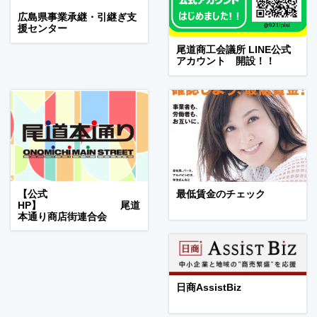
広島県事業承継・引継ぎ支
援センター
尾道商工会議所 LINE公式
アカウント 開設！！
【公式
最低賃金のチェック
HP】 尾道
本通り商店街連合会
日商AssistBiz