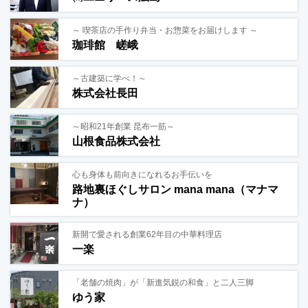
～ 喫茶店の手作り弁当・お惣菜をお届けします ～
珈琲館 嵯峨
～古建築に学べ！～
株式会社長田
～昭和21年創業 昆布一筋～
山根食品株式会社
心も身体も前向きになれるお手伝いを
路地裏ほぐしサロン mana mana（マナマ
ナ）
新開で愛される創業62年目の中華料理店
一楽
「老舗の焼肉」が「新進気鋭の和食」と二人三脚
ゆう家