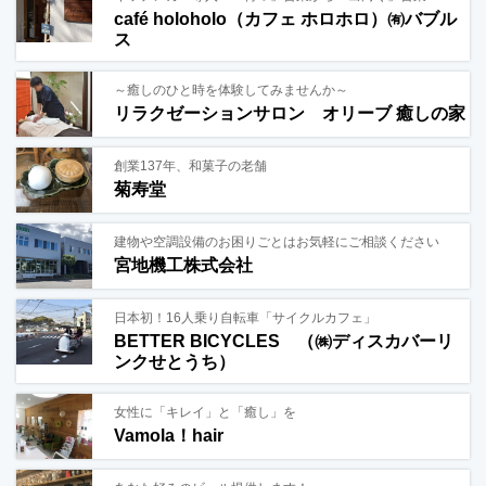
café holoholo（カフェ ホロホロ）㈲バブル
ス
～癒しのひと時を体験してみませんか～
リラクゼーションサロン オリーブ 癒しの家
創業137年、和菓子の老舗
菊寿堂
建物や空調設備のお困りごとはお気軽にご相談ください
宮地機工株式会社
日本初！16人乗り自転車「サイクルカフェ」
BETTER BICYCLES （㈱ディスカバーリ
ンクせとうち）
女性に「キレイ」と「癒し」を
Vamola！hair