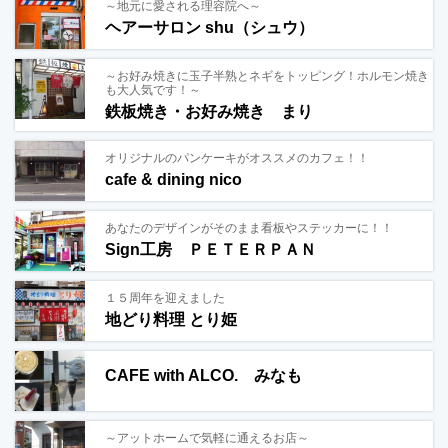
～地元に愛される理容院へ～
ヘアーサロン shu（シュウ）
～お好み焼きに玉子半熟とネギをトッピング！ホルモン焼き
も大人気です！～
鉄板焼き・お好み焼き まり
オリジナルのパンケーキがオススメのカフェ！！
cafe & dining nico
あなたのデザインがそのまま看板やステッカーに！！
Sign工房 ＰＥＴＥＲＰＡＮ
１５周年を迎えました
地どり料理 とり姫
CAFE with ALCO. みなも
～アットホームで気軽に通えるお店～