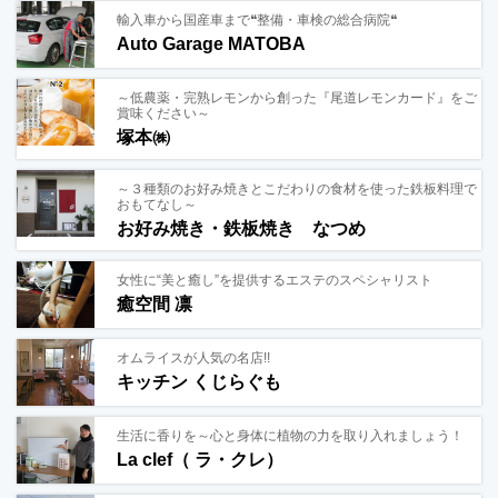
輸入車から国産車まで❝整備・車検の総合病院❝
Auto Garage MATOBA
～低農薬・完熟レモンから創った『尾道レモンカード』をご
賞味ください～
塚本㈱
～３種類のお好み焼きとこだわりの食材を使った鉄板料理で
おもてなし～
お好み焼き・鉄板焼き なつめ
女性に“美と癒し”を提供するエステのスペシャリスト
癒空間 凛
オムライスが人気の名店!!
キッチン くじらぐも
生活に香りを～心と身体に植物の力を取り入れましょう！
La clef（ ラ・クレ）