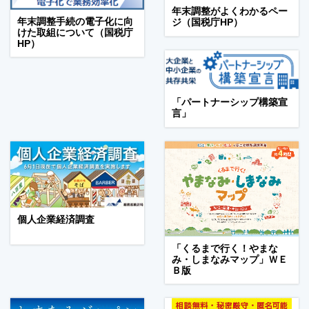
年末調整がよくわかるペー
年末調整手続の電子化に向
ジ（国税庁HP）
けた取組について（国税庁
HP）
「パートナーシップ構築宣
言」
個人企業経済調査
「くるまで行く！やまな
み・しまなみマップ」ＷＥ
Ｂ版