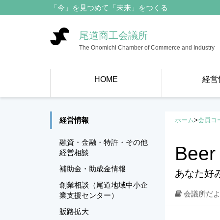
「今」を見つめて「未来」をつくる
尾道商工会議所
The Onomichi Chamber of Commerce and Industry
HOME
経営
経営情報
ホーム
>
会員コ
融資・金融・特許・その他
Beer 
経営相談
補助金・助成金情報
あなた好
創業相談（尾道地域中小企
会議所だよ
業支援センター）
販路拡大