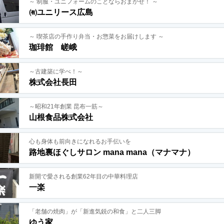
～ 制服・ユニフォームのことならおまかせ！ ～
㈲ユニリース広島
～ 喫茶店の手作り弁当・お惣菜をお届けします ～
珈琲館 嵯峨
～古建築に学べ！～
株式会社長田
～昭和21年創業 昆布一筋～
山根食品株式会社
心も身体も前向きになれるお手伝いを
路地裏ほぐしサロン mana mana（マナマナ）
新開で愛される創業62年目の中華料理店
一楽
「老舗の焼肉」が「新進気鋭の和食」と二人三脚
ゆう家