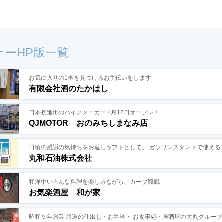
ナーHP版一覧
お気に入りの1本を見つけるお手伝いをします
有限会社酒のたかはし
日本初進出のバイクメーカー 4月12日オープン！
QJMOTOR おのみちしまなみ店
日頃の感謝の気持ちをお返しギフトとして。 ガソリンスタンドで使える
丸和石油株式会社
和洋中いろんな料理を楽しみながら、カープ観戦
お気楽酒屋 和が家
昭和９年創業 尾道の仕出し・お弁当・ お食事処・居酒屋の大丸グループ