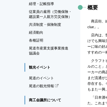
経理・記帳指導
概要
従業員の雇用（労働保険・
建設業一人親方労災保険）
商店街、絵の
共済制度・保険制度
clue」。
経済動向
店内は、世
各種証明
けでも興味
ーに味の好
尾道市産業支援事業推進
すすめの一
協議会
クラフトビ
ルのこと」
観光イベント
ーカーの商
まだ流通が
尾道のイベント
存在する。
尾道の観光情報
もまた一興
「日本酒や
商工会議所について
た。これま