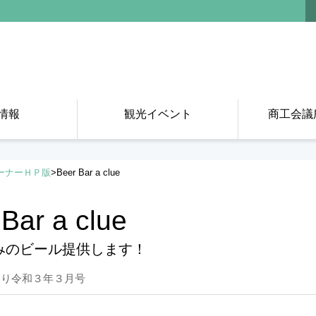
情報
観光イベント
商工会議
ーナーＨＰ版
>
Beer Bar a clue
Bar a clue
みのビール提供します！
り令和３年３月号