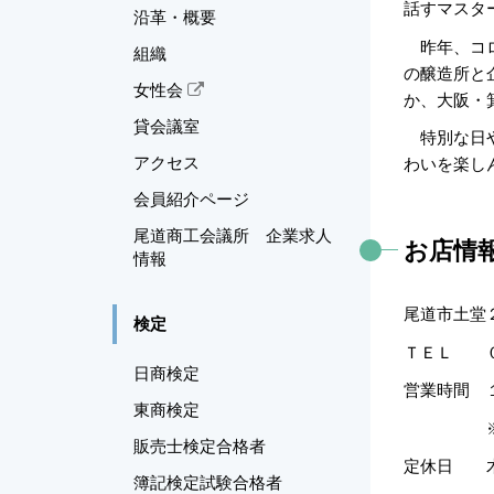
話すマスタ
沿革・概要
昨年、コロ
組織
の醸造所と
女性会
か、大阪・
貸会議室
特別な日や
アクセス
わいを楽し
会員紹介ページ
尾道商工会議所 企業求人
お店情
情報
尾道市土堂
検定
ＴＥＬ ０
日商検定
営業時間 
東商検定
※日曜日
販売士検定合格者
定休日 
簿記検定試験合格者