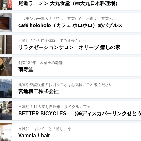
尾道ラーメン 大丸食堂（㈲大丸日本料理場）
キッチンカー導入！「待つ」営業から「出向く」営業へ
café holoholo（カフェ ホロホロ）㈲バブルス
～癒しのひと時を体験してみませんか～
リラクゼーションサロン オリーブ 癒しの家
創業137年、和菓子の老舗
菊寿堂
建物や空調設備のお困りごとはお気軽にご相談ください
宮地機工株式会社
日本初！16人乗り自転車「サイクルカフェ」
BETTER BICYCLES （㈱ディスカバーリンクせと
女性に「キレイ」と「癒し」を
Vamola！hair