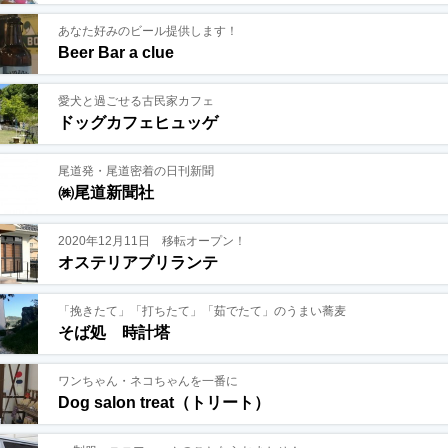
あなた好みのビール提供します！
Beer Bar a clue
愛犬と過ごせる古民家カフェ
ドッグカフェヒュッゲ
尾道発・尾道密着の日刊新聞
㈱尾道新聞社
2020年12月11日 移転オープン！
オステリアブリランテ
「挽きたて」「打ちたて」「茹でたて」のうまい蕎麦
そば処 時計塔
ワンちゃん・ネコちゃんを一番に
Dog salon treat（トリート）