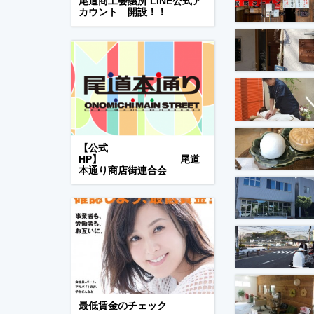
尾道商工会議所 LINE公式ア
カウント 開設！！
【公式
HP】 尾道
本通り商店街連合会
最低賃金のチェック