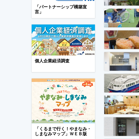
「パートナーシップ構築宣
言」
個人企業経済調査
「くるまで行く！やまなみ・
しまなみマップ」ＷＥＢ版