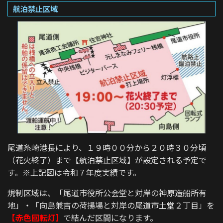
航泊禁止区域
尾道糸崎港長により、１９時００分から２０時３０分頃
（花火終了）まで【航泊禁止区域】が設定される予定で
す。※上記図は令和７年度実績です。
規制区域は、「尾道市役所公会堂と対岸の神原造船所有
地」・「向島兼吉の荷揚場と対岸の尾道市土堂２丁目」を
【赤色回転灯】
で結んだ区間になります。