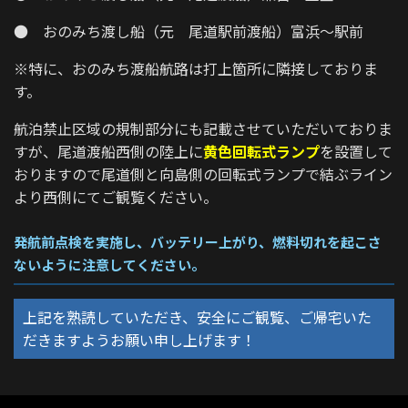
● おのみち渡し船（元 尾道駅前渡船）富浜～駅前
※特に、おのみち渡船航路は打上箇所に隣接しておりま
す。
航泊禁止区域の規制部分にも記載させていただいておりま
すが、尾道渡船西側の陸上に
黄色回転式ランプ
を設置して
おりますので尾道側と向島側の回転式ランプで結ぶライン
より西側にてご観覧ください。
発航前点検を実施し、バッテリー上がり、燃料切れを起こさ
ないように注意してください。
上記を熟読していただき、安全にご観覧、ご帰宅いた
だきますようお願い申し上げます！