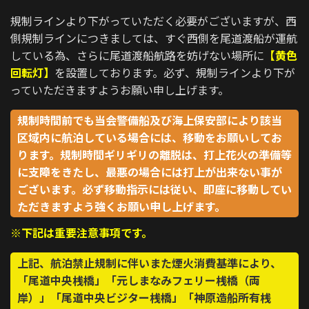
規制ラインより下がっていただく必要がございますが、西
側規制ラインにつきましては、すぐ西側を尾道渡船が運航
している為、さらに尾道渡船航路を妨げない場所に
【黄色
回転灯】
を設置しております。必ず、規制ラインより下が
っていただきますようお願い申し上げます。
規制時間前でも当会警備船及び海上保安部により該当
区域内に航泊している場合には、移動をお願いしてお
ります。規制時間ギリギリの離脱は、打上花火の準備等
に支障をきたし、最悪の場合には打上が出来ない事が
ございます。必ず移動指示には従い、即座に移動してい
ただきますよう強くお願い申し上げます。
※下記は重要注意事項です。
上記、航泊禁止規制に伴いまた煙火消費基準により、
「尾道中央桟橋」「元しまなみフェリー桟橋（両
岸）」「尾道中央ビジター桟橋」「神原造船所有桟