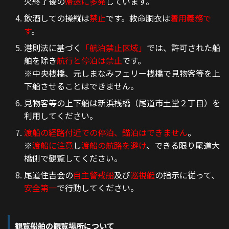
火終了後の
帰途に多発
しています。
飲酒しての操縦は
禁止
です。救命胴衣は
着用義務で
す
。
港則法に基づく
「航泊禁止区域」
では、許可された船
舶を除き
航行と停泊は禁止
です。
※中央桟橋、元しまなみフェリー桟橋で見物客等を上
下船させることはできません。
見物客等の上下船は新浜桟橋（尾道市土堂２丁目）を
利用してください。
渡船の経路付近での停泊、錨泊はできません
。
※
渡船に注意
し
渡船の航路を避け
、できる限り尾道大
橋側で観覧してください。
尾道住吉会の
自主警戒船
及び
巡視艇
の指示に従って、
安全第一
で行動してください。
観覧船舶の観覧場所について