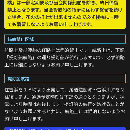
橋」は一部定期便及び当会関係船舶を除き、終日係留
禁止となります。当会警戒船の指示に従わず繋留を続け
た場合、花火の打上が出来ませんので必ず桟橋に一時
でも繋留しないようお願い申し上げます。
錨舶禁止区域
航路上及び渡船の経路上は錨泊禁止です。航路上は、下記
「提灯船航路」の通り提灯船が航行しますので、必ず航路
上には錨泊しないようお願い申し上げます。
提灯船航路
住吉浜を１８時より出発して、尾道造船沖～古浜川沖を２
往復します。通過予定時刻は下記の通りとなりますが、状
況により時間は前後します。提灯船の航行を妨げることが
ないようお願いすると共に、航路上には錨泊しないようお
願い申し上げます。