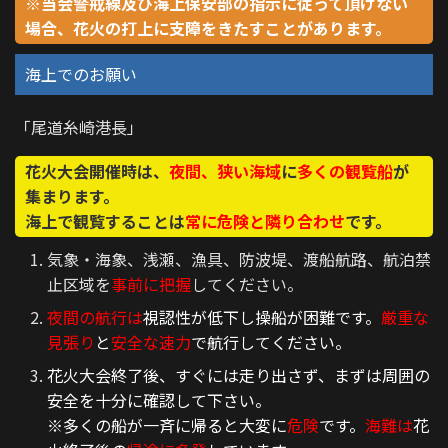
※当会警戒線及び海上保安部の指示に従って頂けない
場合、花火の打上に支障をきたすことがあります。
海上でのお願い
「尾道糸崎港長」
花火大会開催時は、
夜間、狭い海域
に
多くの観覧船
が
集まります。
海上で観覧することは
常に危険と隣り合わせ
です。
気象・海象、浅瀬、漁具、防波堤、渡船航路、航泊禁
止区域を
事前に把握
してください。
夜間の航行は
視認性が低下し操船が困難です。
厳重な
見張り
と
安全な速力
で航行してください。
花火大会終了後、すぐには走り出さず、まずは周囲の
安全を十分に確認して下さい。
※多くの船が一斉に帰ると大変に
危険
です。
海難は
花