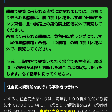
船舶で観覧に来られる皆様に於かれましては、東側よ
り来られる船舶は、航泊禁止区域を示す赤色回転式ラ
ンプ東側、且つ航路上の錨泊禁止区域以外で観覧して
ください。
西側より来られる船舶は、黄色回転式ランプにて示す
「尾道渡船航路」西側、且つ航路上の錨泊禁止区域以
外で、観覧してください。
※尚、上記内容で観覧いただく場合でも主催者、尾道
海上保安部が危険と判断した場合には移動指示をいた
します。必ず指示に従ってください。
住吉花火観覧船を航行する事業者の皆様へ
おのみち住吉花火まつりは、毎年約１００隻の船舶が観覧
に来ております。特に、事業として観覧船を出す事業者様
に於かれましては、
事前に当会まで電話
（０８４８－２２