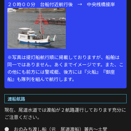
２０時００分 台船付近航行後 → 中央桟橋接岸
※写真は提灯船航行順に掲載しておりますが、船舶は
同一ではありません。あくまでイメージです。また、こ
の他にも前方には警戒艇、後方には『火船』『御座
船』も隊列を組んで航行します。
渡船航路
現在、尾道水道では渡船が２航路運行しております充分に
ご注意ください。
● おのみち渡し船（元 尾道渡船）兼吉～土堂