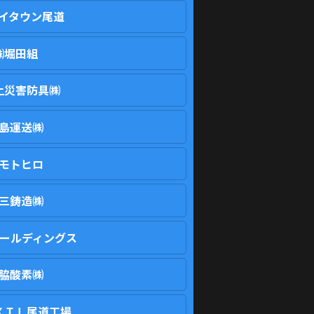
ベイタウン尾道
㈱堀田組
上災害防具㈱
島運送㈱
モトヒロ
三鋳造㈱
ールディングス
脇酸素㈱
ＸＩＬ尾道工場