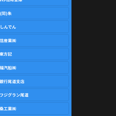
(同)朱
しんでん
信産業㈱
東方記
福汽船㈱
銀行尾道支店
フジグラン尾道
桑工業㈱