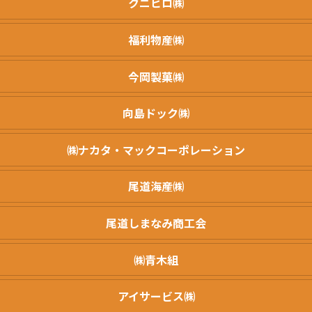
クニヒロ㈱
福利物産㈱
今岡製菓㈱
向島ドック㈱
㈱ナカタ・マックコーポレーション
尾道海産㈱
尾道しまなみ商工会
㈱青木組
アイサービス㈱