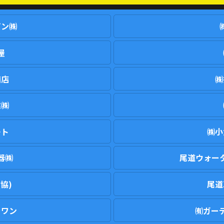
パン㈱
屋
商店
㈱
業㈱
モト
㈱小
器㈱
尾道ウォー
協)
尾道
ーワン
㈲ガー