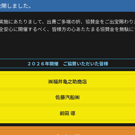
公開しました。
実施にあたりまして、出費ご多端の折、協賛金をご出宝賜わり
全安心に開催するべく、皆様方の心あたたまる協賛金を無駄に
２０２６年開催 ご協賛いただいた皆様
㈱福井亀之助商店
佐藤汽船㈱
前田 導