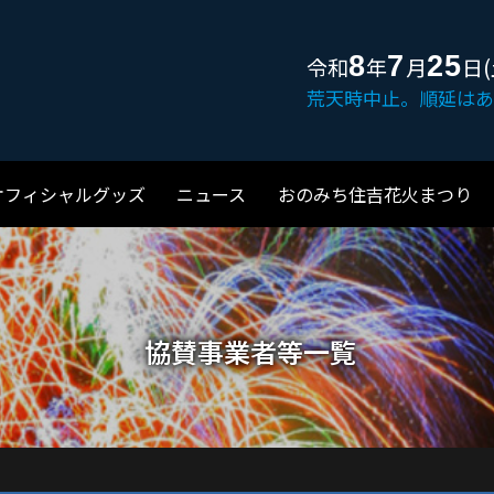
8
7
25
令和
年
月
日(
荒天時中止。順延はあ
オフィシャルグッズ
ニュース
おのみち住吉花火まつり
協賛事業者等一覧