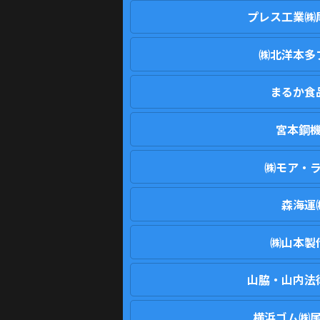
プレス工業㈱
㈱北洋本多
まるか食
宮本鋼
㈱モア・
森海運
㈱山本製
山脇・山内法
横浜ゴム㈱