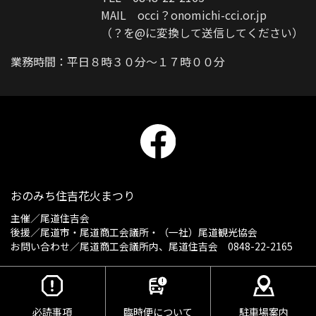
MAIL occi？onomichi-cci.or.jp
（？を@に変換して送信してください）
業務時間：平日８時３０分～１７時００分
おのみち住吉花火まつり
主催／
尾道住吉会
後援／尾道市・尾道商工会議所・（一社）尾道観光協会
お問い合わせ／尾道商工会議所内、尾道住吉会 0848-22-2165
必読事項
臨時便について
駐車場案内