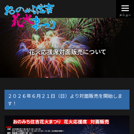
花火応援席対面販売について
２０２６年６月２１日（日）より対面販売を開始しま
す！