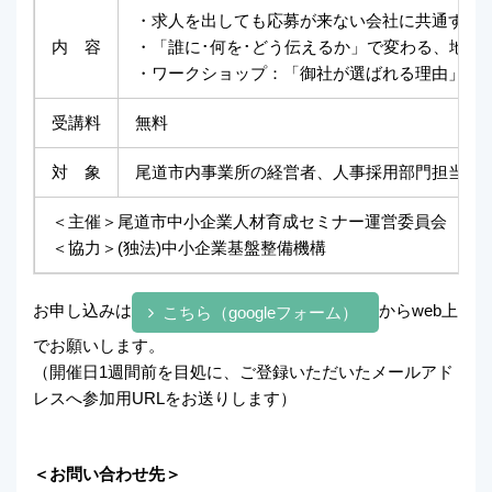
・求人を出しても応募が来ない会社に共通する”
内 容
・「誰に･何を･どう伝えるか」で変わる、地方
・ワークショップ：「御社が選ばれる理由」を
受講料
無料
対 象
尾道市内事業所の経営者、人事採用部門担当者
＜主催＞尾道市中小企業人材育成セミナー運営委員会
＜協力＞(独法)中小企業基盤整備機構
お申し込みは
からweb上
こちら（googleフォーム）
でお願いします。
（開催日1週間前を目処に、ご登録いただいたメールアド
レスへ参加用URLをお送りします）
＜お問い合わせ先＞