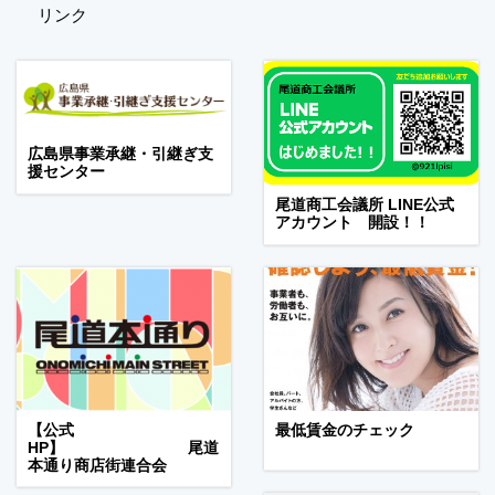
リンク
広島県事業承継・引継ぎ支
援センター
尾道商工会議所 LINE公式
アカウント 開設！！
【公式
最低賃金のチェック
HP】 尾道
本通り商店街連合会