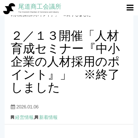
尾道商工会議所
ホーム
>
経営情報
>
２／１３開催「人材育成セミナー『中小企業
The Onomichi Chamber of Commerce and Industry
の人材採用のポイント』」 ※終了しました
２／１３開催「人材
育成セミナー『中小
企業の人材採用のポ
イント』」 ※終了
しました
2026.01.06
経営情報
,
新着情報