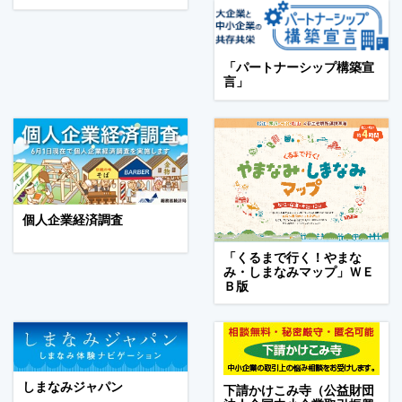
「パートナーシップ構築宣
言」
個人企業経済調査
「くるまで行く！やまな
み・しまなみマップ」ＷＥ
Ｂ版
しまなみジャパン
下請かけこみ寺（公益財団