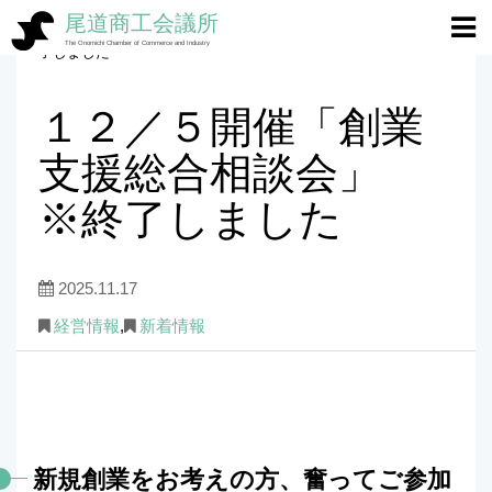
尾道商工会議所
ホーム
>
経営情報
>
１２／５開催「創業支援総合相談会」 ※終
The Onomichi Chamber of Commerce and Industry
了しました
１２／５開催「創業
支援総合相談会」
※終了しました
2025.11.17
経営情報
,
新着情報
新規創業をお考えの方、奮ってご参加