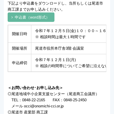
下記より申込書をダウンロードし、当所もしくは尾道市
商工課までお申し込みください。
申込書（word形式）
令和７年１２月５日(金)１０：００～１６：
開催日時
※ 相談時間は最大１時間です
開催場所
尾道市役所本庁舎3階 会議室
令和７年１２月１日(月)
申込締切
※ 相談の時間帯についてご希望に沿えない場
＜お問い合わせ･お申し込み先＞
◎尾道地域中小企業支援センター（尾道商工会議所）
TEL：0848-22-2165 FAX：0848-25-2450
メール occi@onomichi-cci.or.jp
◎尾道市 産業部 商工課