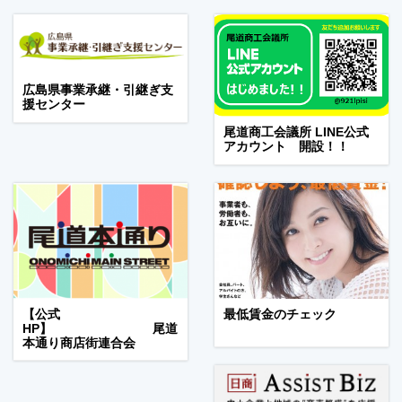
広島県事業承継・引継ぎ支
援センター
尾道商工会議所 LINE公式
アカウント 開設！！
【公式
最低賃金のチェック
HP】 尾道
本通り商店街連合会