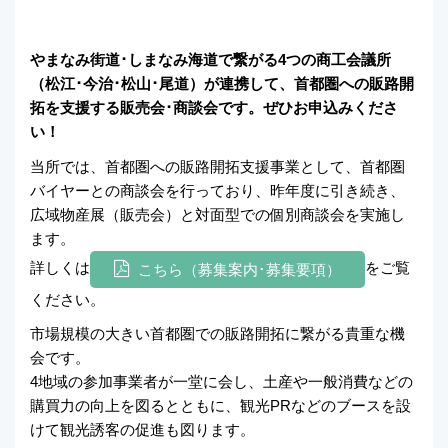
やまなみ街道･しまなみ海道で繋がる4つの商工会議所
（松江･今治･松山･尾道）が連携して、首都圏への販路開
拓を支援する販売会･商談会です。ぜひお申込みくださ
い！
当所では、首都圏への販路開拓支援事業として、首都圏
バイヤーとの商談会を行っており、昨年度に引き続き、
広域物産展（販売会）と対面型での個別商談会を実施し
ます。
詳しくは
をご覧
こちら（募集案内･募集要項）
ください。
市場規模の大きい首都圏での販路開拓に繋がる貴重な機
会です。
4地域の参加事業者が一堂に会し、土産や一般消費などの
購買力の向上を図るとともに、観光PRなどのブースを設
けて観光誘客の促進も図ります。