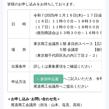
皆様のお申し込みをお待ちしております。
令和７(2025)年１月１６日(木)～１７日(金)
（１６日）１１時００分～１８時３０分
日 時
（１７日）１１時００分～１８時００分
（個別商談会は１３時３０分～１６時５５分
東京商工会議所１階 多目的スペース【広域物
場 所
５階 会議室 【個別商談
（東京都千代田区丸の内三丁目２－２）
出展条件
詳しくは募集要項をご確認ください
へご記入いただき、令和６(2
参加申込書
申込方法
尾道商工会議所へご提出ください
＜お申し込み･お問い合わせ先＞
尾道商工会議所（担当：山本、塩見、高垣）