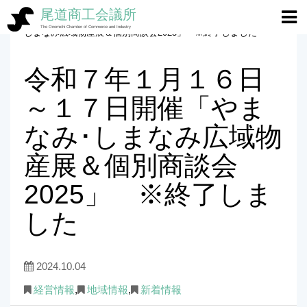
尾道商工会議所
ホーム
>
経営情報
>
令和７年１月１６日～１７日開催「やまなみ･
The Onomichi Chamber of Commerce and Industry
しまなみ広域物産展＆個別商談会2025」 ※終了しました
令和７年１月１６日
～１７日開催「やま
なみ･しまなみ広域物
産展＆個別商談会
2025」 ※終了しま
した
2024.10.04
経営情報
,
地域情報
,
新着情報