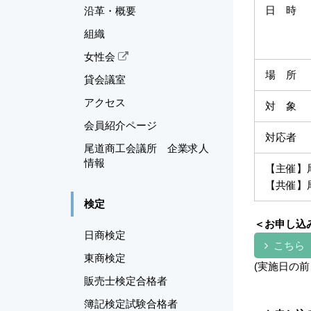
日 時
沿革・概要
組織
女性会
場 所
貸会議室
アクセス
対 象
会員紹介ページ
対応者
尾道商工会議所 企業求人
情報
【主催】
【共催】
検定
＜お申し込
日商検定
こちら
東商検定
(実施日の
販売士検定合格者
簿記検定試験合格者