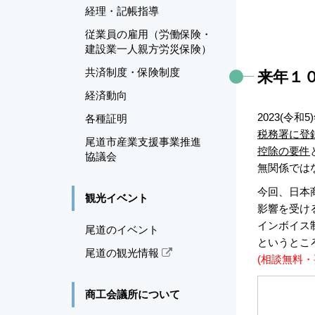
経理・記帳指導
従業員の雇用（労働保険・
建設業一人親方労災保険）
共済制度・保険制度
来年１
経済動向
2023(令
各種証明
税務署に登
尾道市産業支援事業推進
控除の要件
協議会
無関係では
今回、日本
観光イベント
影響を受け
インボイス
尾道のイベント
というとこ
尾道の観光情報
(相談無料・
商工会議所について