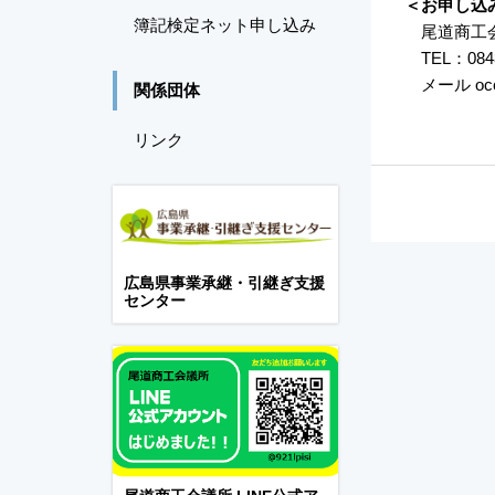
＜お申し込
簿記検定ネット申し込み
尾道商工会
TEL：0848-
メール occi@o
関係団体
リンク
広島県事業承継・引継ぎ支援
センター