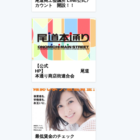
尾道商工会議所 LINE公式ア
カウント 開設！！
【公式
HP】 尾道
本通り商店街連合会
最低賃金のチェック