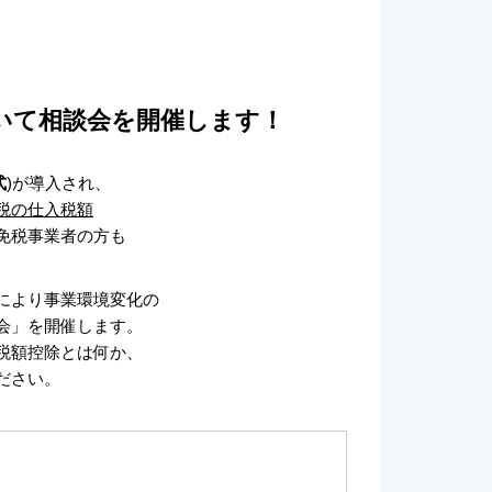
いて相談会を開催します！
式
)が導入され、
税の仕入税額
免税事業者の方も
により事業環境変化の
会」を開催します。
税額控除とは何か、
ださい。