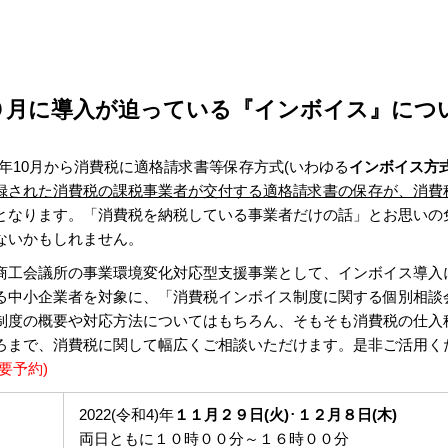
０月に導入が迫っている『インボイス』につ
和5)年10月から消費税に適格請求書等保存方式(いわゆる
インボイス方
録された消費税の課税事業者が交付する適格請求書の保存が、消費
となります。「消費税を納税している事業者だけの話」とお思いの
ないかもしれません。
商工会議所の事業環境変化対応型支援事業として、インボイス導入
る中小企業者を対象に、「消費税インボイス制度に関する個別相談
制度の概要や対応方法についてはもちろん、そもそも消費税の仕入
ろまで、消費税に関して幅広くご相談いただけます。是非ご活用く
要予約)
2022(令和4)年
１１月２９日(火)
･
１２月８日(木)
両日ともに１０時００分～１６時００分