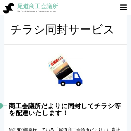
尾道商工会議所
ホーム
>
ピックアップ
>
チラシ同封サービス
The Onomichi Chamber of Commerce and Industry
チラシ同封サービス
商工会議所だよりに同封してチラシ等
を配達いたします！
約2,900部発行している「尾道商工会議所だより」に貴社