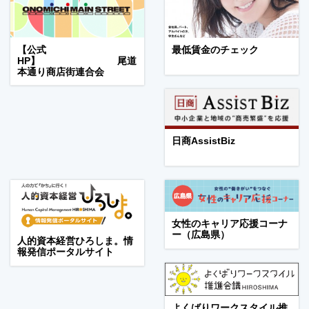
【公式
最低賃金のチェック
HP】 尾道
本通り商店街連合会
日商AssistBiz
女性のキャリア応援コーナ
ー（広島県）
人的資本経営ひろしま。情
報発信ポータルサイト
よくばりワークスタイル推