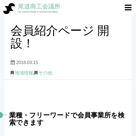
尾道商工会議所
ホーム
>
地域情報
>
会員紹介ページ 開設！
The Onomichi Chamber of Commerce and Industry
会員紹介ページ 開
設！
2018.03.15
地域情報
,
その他
業種・フリーワードで会員事業所を検
索できます