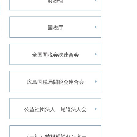
国税庁
全国間税会総連合会
広島国税局間税会連合会
公益社団法人 尾道法人会
（一社）納税相談センター