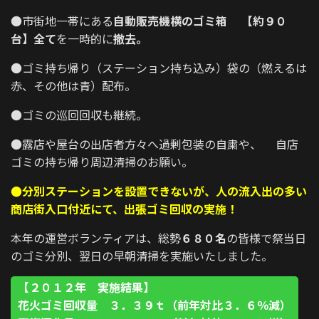
●市街地一帯にある
自動販売機横のゴミ箱 【約９０
台】全て
を一時的に
撤去。
●ゴミ持ち帰り（ステーション持ち込み）袋の（燃えるは
赤、その他は青）配布。
●ゴミの巡回回収も継続。
●露店や屋台の出店者方々へ過剰包装の自粛や、 自店
ゴミの持ち帰り周辺清掃のお願い。
●分別ステーションを
設置できないが、人の流入出の多い
商店街入口付近にて、出張ゴミ回収の実施！
本年の運営ボランティアは、総勢
６８０名
の皆様で祭当日
のゴミ分別、翌日の早朝清掃を実施いたしました。
【２０１２年 実施結果】
花火ゴミ回収量 ３．３９ｔ（前年対比３．６％減）