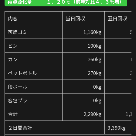
再資源化量 １．２０ｔ（前年対比４．３％増）
内容
当日回収
翌日回収
可燃ゴミ
1,160kg
51
ビン
100kg
9
カン
260kg
10
ペットボトル
270kg
20
段ボール
0kg
9
容包プラ
0kg
2
合計
2,290kg
1,10
２日間合計
3,390kg